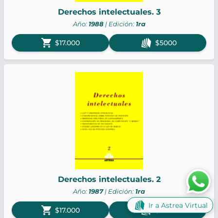
Derechos intelectuales. 3
Año:
1988
| Edición:
1ra
shopping_cart
$17.000
$5000
Derechos intelectuales. 2
Año:
1987
| Edición:
1ra
Ir a Astrea Virtual
shopping_cart
$17.000
$5000