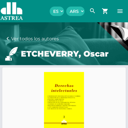
search
shopping_cart
menu
chevron_left
Ver todos los autores
ETCHEVERRY, Oscar