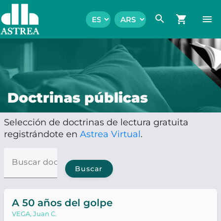
search
shopping_cart
menu
Doctrinas públicas
Selección de doctrinas de lectura gratuita
registrándote en
Astrea Virtual
.
Buscar doctrina
Buscar
A 50 años del golpe
VEGA, Juan C.