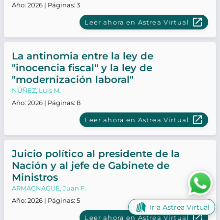
Año: 2026 | Páginas: 3
launch
Leer ahora en Astrea Virtual
La antinomia entre la ley de
"inocencia fiscal" y la ley de
"modernización laboral"
NÚÑEZ, Luis M.
Año: 2026 | Páginas: 8
launch
Leer ahora en Astrea Virtual
Juicio político al presidente de la
Nación y al jefe de Gabinete de
Ministros
ARMAGNAGUE, Juan F.
Año: 2026 | Páginas: 5
Ir a Astrea Virtual
launch
Leer ahora en Astrea Virtual