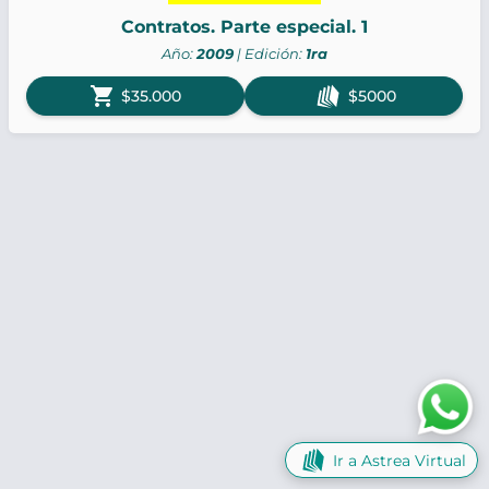
Contratos. Parte especial. 1
Año:
2009
| Edición:
1ra
shopping_cart
$35.000
$5000
Ir a Astrea Virtual