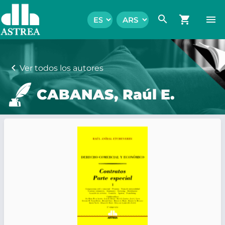
search
shopping_cart
menu
chevron_left
Ver todos los autores
CABANAS, Raúl E.