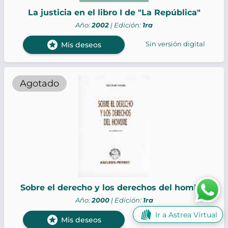
La justicia en el libro I de "La República"
Año:
2002
| Edición:
1ra
stars
Sin versión digital
Mis deseos
Agotado
Sobre el derecho y los derechos del hombre
Año:
2000
| Edición:
1ra
Ir a Astrea Virtual
stars
Sin versión digital
Mis deseos