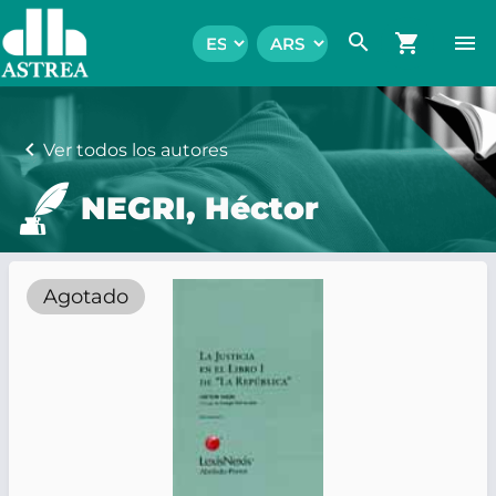
search
shopping_cart
menu
chevron_left
Ver todos los autores
NEGRI, Héctor
Agotado