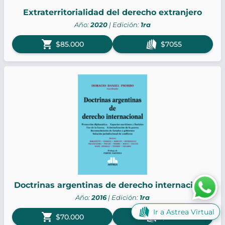
Extraterritorialidad del derecho extranjero
Año:
2020
| Edición:
1ra
shopping_cart
$85.000
$7055
Doctrinas argentinas de derecho internacional
Año:
2016
| Edición:
1ra
Ir a Astrea Virtual
shopping_cart
$70.000
$5810