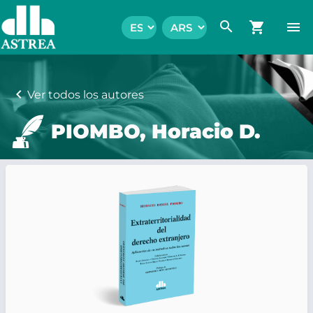
search
shopping_cart
menu
chevron_left
Ver todos los autores
PIOMBO, Horacio D.