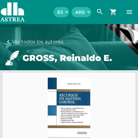
search
shopping_cart
menu
chevron_left
Ver todos los autores
GROSS, Reinaldo E.