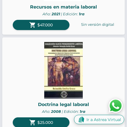
Recursos en materia laboral
Año:
2021
| Edición:
1ra
shopping_cart
Sin versión digital
$47.000
Doctrina legal laboral
Año:
2008
| Edición:
1ra
Ir a Astrea Virtual
shopping_cart
Sin versión digital
$25.000