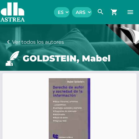
search
shopping_cart
menu
chevron_left
Ver todos los autores
GOLDSTEIN, Mabel