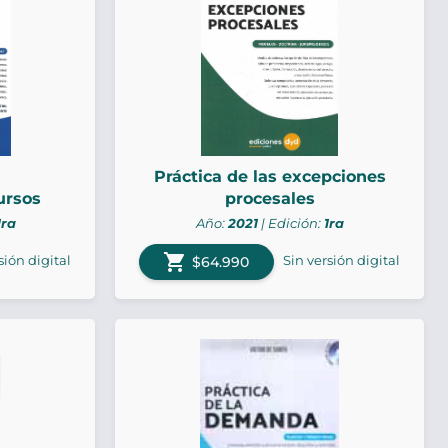
Práctica de las excepciones
ursos
procesales
1ra
Año:
2021
| Edición:
1ra
shopping_cart
sión digital
Sin versión digital
$64.990