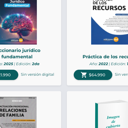
ccionario jurídico
fundamental
Práctica de los rec
o:
2025
| Edición:
2da
Año:
2022
| Edición:
shopping_cart
Sin versión digital
Sin ver
1.990
$64.990