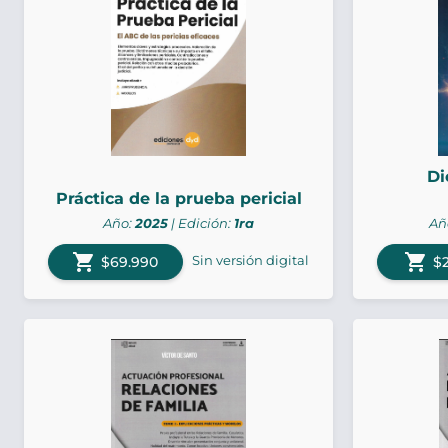
Di
Práctica de la prueba pericial
Año:
2025
| Edición:
1ra
Añ
shopping_cart
shopping_cart
Sin versión digital
$69.990
$2