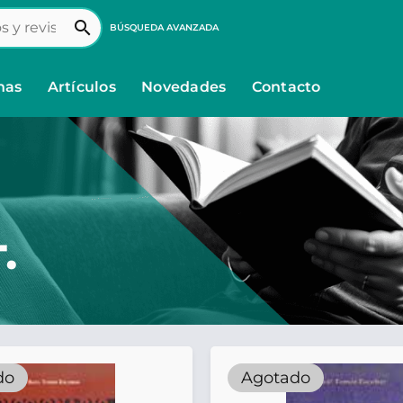
search
BÚSQUEDA AVANZADA
nas
Artículos
Novedades
Contacto
.
do
Agotado