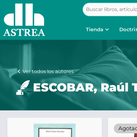
keyboard_arrow_down
Tienda
Doctri
chevron_left
Ver todos los autores
ESCOBAR, Raúl T
Agota