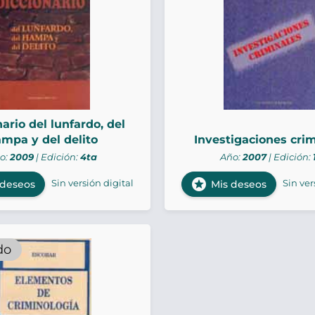
ario del lunfardo, del
mpa y del delito
Investigaciones cri
o:
2009
| Edición:
4ta
Año:
2007
| Edición:
stars
Sin versión digital
Sin ver
 deseos
Mis deseos
do