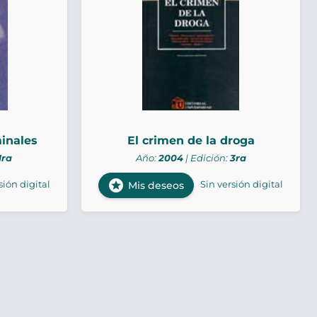
minales
El crimen de la droga
1ra
Año:
2004
| Edición:
3ra
stars
sión digital
Sin versión digital
Mis deseos