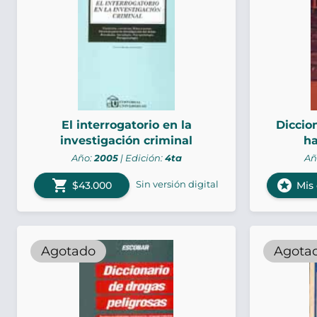
El interrogatorio en la
Diccion
investigación criminal
ha
Año:
2005
| Edición:
4ta
Añ
shopping_cart
stars
Sin versión digital
$43.000
Mis
Agotado
Agota