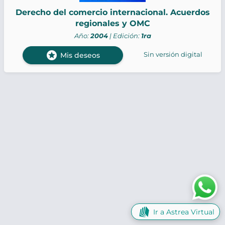
Derecho del comercio internacional. Acuerdos
regionales y OMC
Año:
2004
| Edición:
1ra
stars
Sin versión digital
Mis deseos
Ir a Astrea Virtual