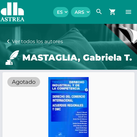
search
shopping_cart
menu
chevron_left
Ver todos los autores
MASTAGLIA, Gabriela T.
Agotado