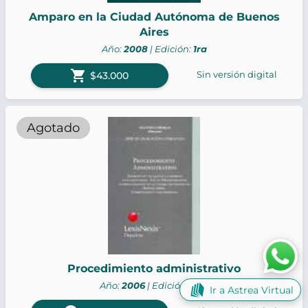
Amparo en la Ciudad Autónoma de Buenos
Aires
Año:
2008
| Edición:
1ra
shopping_cart
Sin versión digital
$43.000
Agotado
Procedimiento administrativo
Año:
2006
| Edición:
2da
Ir a Astrea Virtual