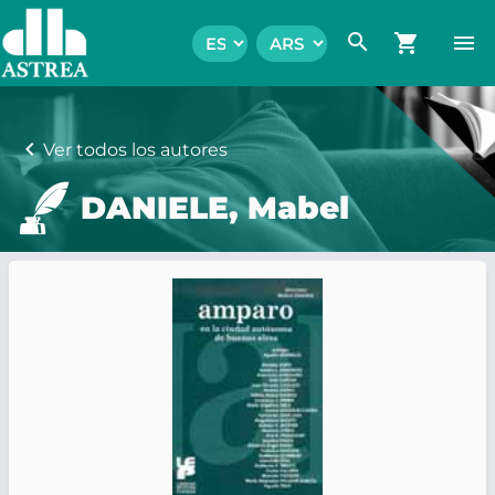
search
shopping_cart
menu
chevron_left
Ver todos los autores
DANIELE, Mabel