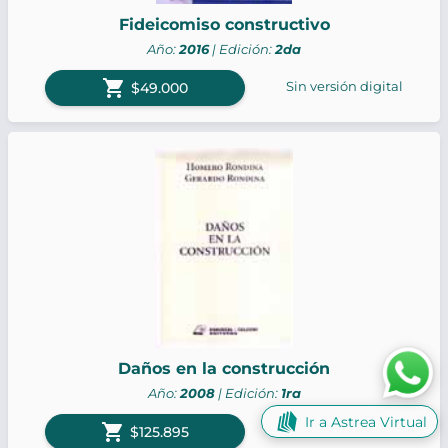
Fideicomiso constructivo
Año:
2016
| Edición:
2da
shopping_cart
Sin versión digital
$49.000
Daños en la construcción
Año:
2008
| Edición:
1ra
Ir a Astrea Virtual
shopping_cart
Sin versión digital
$125.895