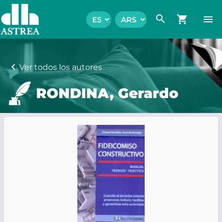
search
shopping_cart
menu
chevron_left
Ver todos los autores
RONDINA, Gerardo