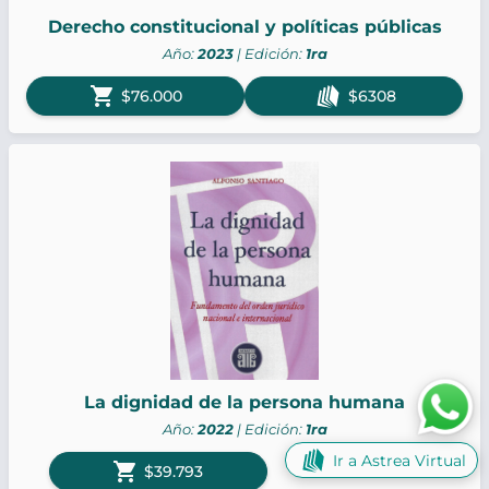
Derecho constitucional y políticas públicas
Año:
2023
| Edición:
1ra
shopping_cart
$76.000
$6308
La dignidad de la persona humana
Año:
2022
| Edición:
1ra
Ir a Astrea Virtual
shopping_cart
Sin versión digital
$39.793