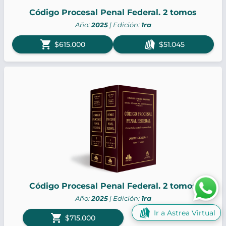
Código Procesal Penal Federal. 2 tomos
Año:
2025
| Edición:
1ra
shopping_cart
$615.000
$51.045
Código Procesal Penal Federal. 2 tomos
Año:
2025
| Edición:
1ra
Ir a Astrea Virtual
shopping_cart
Sin versión digital
$715.000