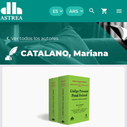
search
shopping_cart
menu
chevron_left
Ver todos los autores
CATALANO, Mariana