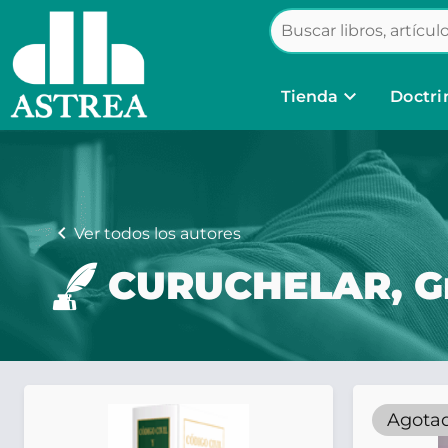
keyboard_arrow_down
Tienda
Doctri
chevron_left
Ver todos los autores
CURUCHELAR, Gr
Agota