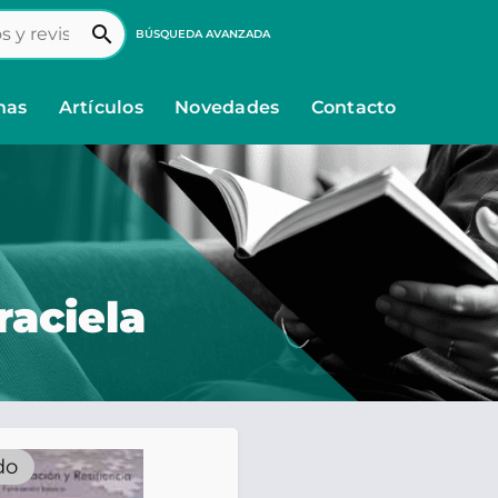
search
BÚSQUEDA AVANZADA
nas
Artículos
Novedades
Contacto
aciela
do