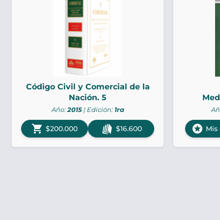
Código Civil y Comercial de la
Nación. 5
Medi
Año:
2015
| Edición:
1ra
Añ
shopping_cart
stars
$200.000
$16.600
Mis