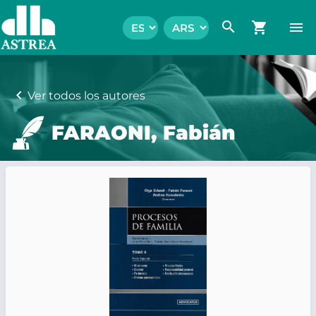
search
shopping_cart
menu
chevron_left
Ver todos los autores
FARAONI, Fabián