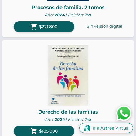
Procesos de familia. 2 tomos
Año:
2024
| Edición:
1ra
shopping_cart
Sin versión digital
$221.800
Derecho de las familias
Año:
2024
| Edición:
1ra
Ir a Astrea Virtual
shopping_cart
Sin versión digital
$185.000