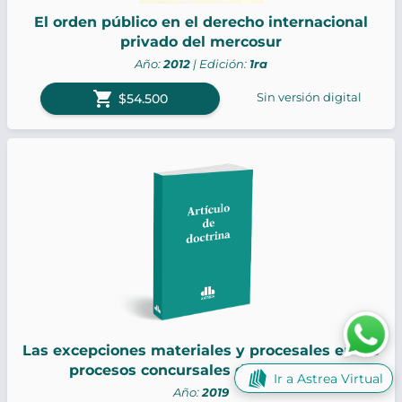
El orden público en el derecho internacional
privado del mercosur
Año:
2012
| Edición:
1ra
shopping_cart
Sin versión digital
$54.500
Las excepciones materiales y procesales en los
procesos concursales del Mercosur
Ir a Astrea Virtual
Año:
2019