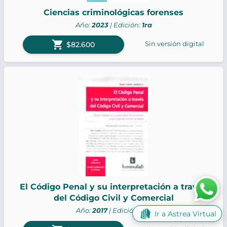
Ciencias criminológicas forenses
Año:
2023
| Edición:
1ra
shopping_cart
Sin versión digital
$82.600
El Código Penal y su interpretación a través
del Código Civil y Comercial
Año:
2017
| Edición:
1ra
Ir a Astrea Virtual