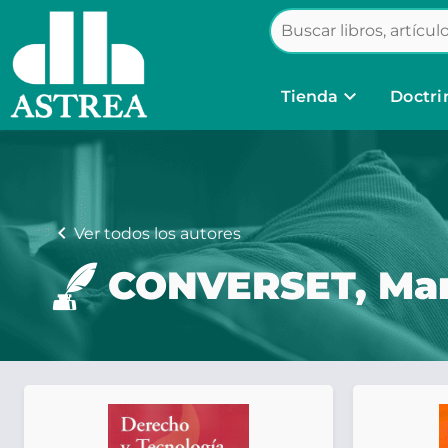
keyboard_arrow_down
Tienda
Doctri
chevron_left
Ver todos los autores
CONVERSET, Mar