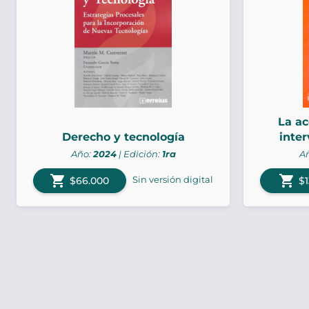
La ac
Derecho y tecnología
inter
Año:
2024
| Edición:
1ra
A
shopping_cart
shopping_cart
Sin versión digital
$66.000
$1