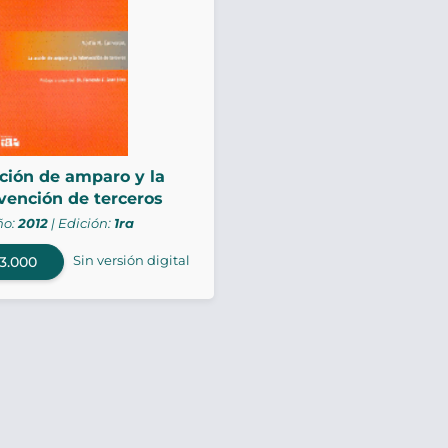
ción de amparo y la
vención de terceros
ño:
2012
| Edición:
1ra
Sin versión digital
3.000