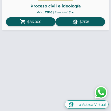
Proceso civil e ideología
Año:
2016
| Edición:
3ra
shopping_cart
$86.000
$7138
Ir a Astrea Virtual