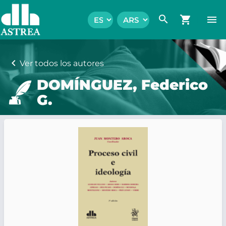
search
shopping_cart
menu
chevron_left
Ver todos los autores
DOMÍNGUEZ, Federico
G.