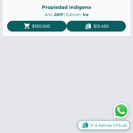
Propiedad indígena
Año:
2017
| Edición:
1ra
shopping_cart
$150.000
$12.450
Ir a Astrea Virtual