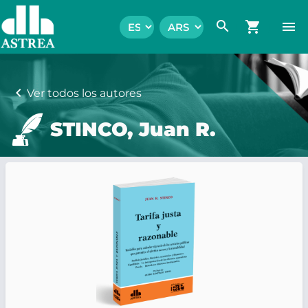
search
shopping_cart
menu
chevron_left
Ver todos los autores
STINCO, Juan R.