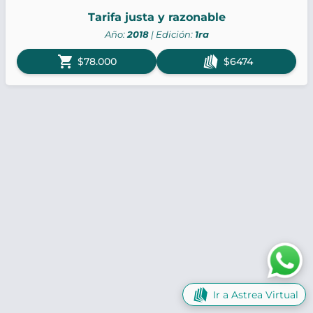
Tarifa justa y razonable
Año:
2018
| Edición:
1ra
shopping_cart
$78.000
$6474
Ir a Astrea Virtual