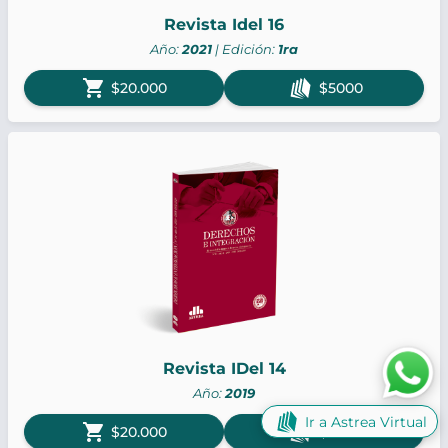
Revista Idel 16
Año:
2021
| Edición:
1ra
shopping_cart
$20.000
$5000
Revista IDel 14
Año:
2019
Ir a Astrea Virtual
shopping_cart
$20.000
$5000