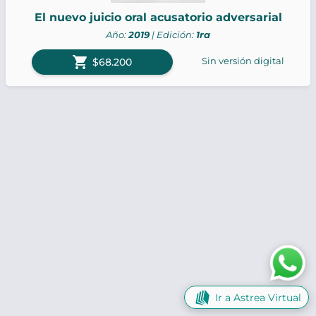
El nuevo juicio oral acusatorio adversarial
Año:
2019
| Edición:
1ra
shopping_cart
Sin versión digital
$68.200
Ir a Astrea Virtual