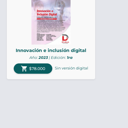
Innovación e inclusión digital
Año:
2023
| Edición:
1ra
shopping_cart
Sin versión digital
$78.000