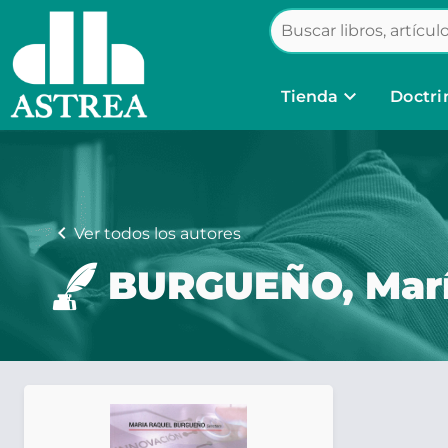
keyboard_arrow_down
Tienda
Doctri
chevron_left
Ver todos los autores
BURGUEÑO, Marí