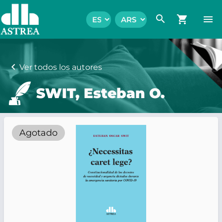
search
shopping_cart
menu
chevron_left
Ver todos los autores
SWIT, Esteban O.
Agotado