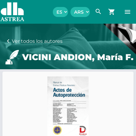
search
shopping_cart
menu
chevron_left
Ver todos los autores
VICINI ANDION, María F.