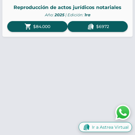
Reproducción de actos jurídicos notariales
Año:
2025
| Edición:
1ra
shopping_cart
$84.000
$6972
Ir a Astrea Virtual