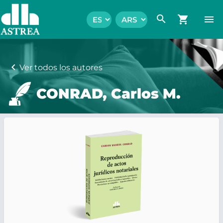
search
shopping_cart
menu
chevron_left
Ver todos los autores
CONRAD, Carlos M.