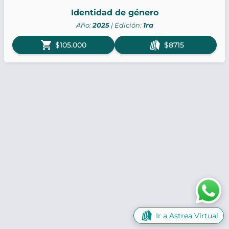
Identidad de género
Año:
2025
| Edición:
1ra
shopping_cart
$105.000
$8715
Ir a Astrea Virtual