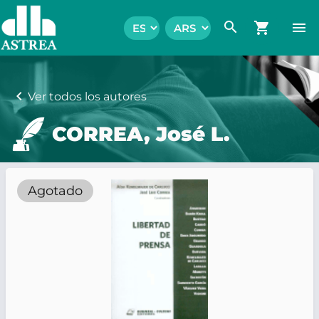
search
shopping_cart
menu
chevron_left
Ver todos los autores
CORREA, José L.
Agotado