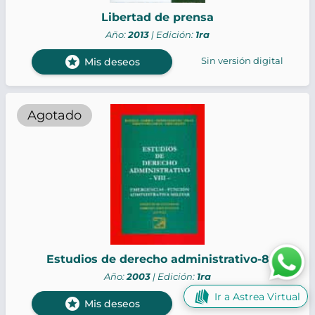
Libertad de prensa
Año:
2013
| Edición:
1ra
stars
Sin versión digital
Mis deseos
Agotado
Estudios de derecho administrativo-8
Año:
2003
| Edición:
1ra
Ir a Astrea Virtual
stars
Sin versión digital
Mis deseos