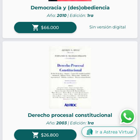
Democracia y (des)obediencia
Año:
2010
| Edición:
1ra
shopping_cart
Sin versión digital
$66.000
Derecho procesal constitucional
Año:
2003
| Edición:
1ra
Ir a Astrea Virtual
shopping_cart
Sin versión digital
$26.800