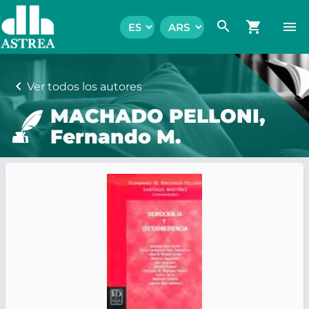
search
shopping_cart
menu
chevron_left
Ver todos los autores
MACHADO PELLONI,
Fernando M.