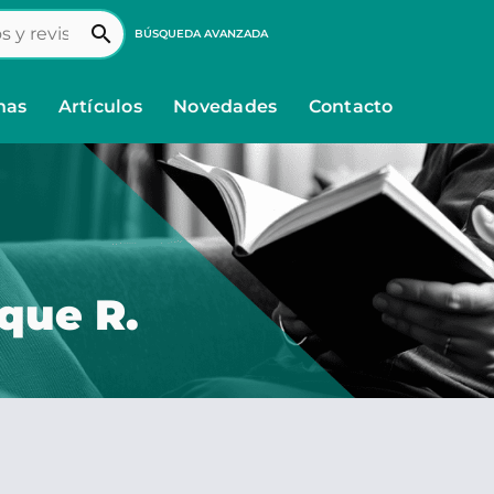
search
BÚSQUEDA AVANZADA
nas
Artículos
Novedades
Contacto
que R.