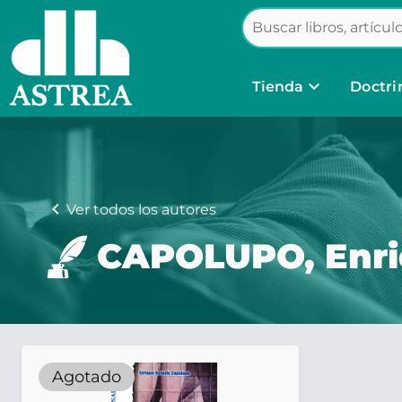
keyboard_arrow_down
Tienda
Doctri
chevron_left
Ver todos los autores
CAPOLUPO, Enri
Agotado