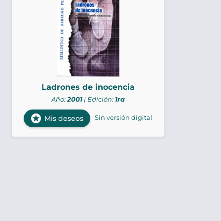
Ladrones de inocencia
Año:
2001
| Edición:
1ra
stars
Sin versión digital
Mis deseos