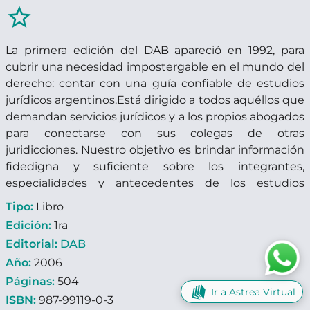
star_border
La primera edición del DAB apareció en 1992, para
cubrir una necesidad impostergable en el mundo del
derecho: contar con una guía confiable de estudios
jurídicos argentinos.Está dirigido a todos aquéllos que
demandan servicios jurídicos y a los propios abogados
para conectarse con sus colegas de otras
juridicciones. Nuestro objetivo es brindar información
fidedigna y suficiente sobre los integrantes,
especialidades y antecedentes de los estudios
jurídicos y asesores de empresas. La selección para
Tipo:
Libro
nuevas incorporaciones se basa en la disponibilidad
Edición:
1ra
de adecuadas y suficientes referencias favorables.
Editorial:
DAB
Ofrece a los estudios que figuran en sus páginas la
Año:
2006
posibilidad de conectarse con potenciales clientes a
Páginas:
504
través de la difusión de sus datos. El fenómeno de la
Ir a Astrea Virtual
globalización requiere hacerse conocer y estar
ISBN:
987-99119-0-3