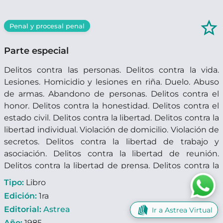
star_border
Penal y procesal penal
Parte especial
Delitos contra las personas. Delitos contra la vida.
Lesiones. Homicidio y lesiones en riña. Duelo. Abuso
de armas. Abandono de personas. Delitos contra el
honor. Delitos contra la honestidad. Delitos contra el
estado civil. Delitos contra la libertad. Delitos contra la
libertad individual. Violación de domicilio. Violación de
secretos. Delitos contra la libertad de trabajo y
asociación. Delitos contra la libertad de reunión.
Delitos contra la libertad de prensa. Delitos contra la
propiedad. Hurto. Robo. Extorsión. Estafas y otras
Tipo:
Libro
defraudaciones. Usura. Quebrados y otros deudores
Edición:
1ra
punibles. Usurpación. Daños. Delitos contra la
Editorial:
Astrea
Ir a Astrea Virtual
seguridad común. Incendios y otros estragos. Delitos
Año:
1985