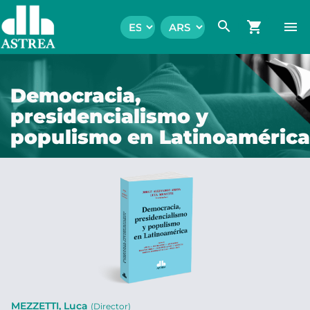
search
shopping_cart
menu
Democracia,
presidencialismo y
populismo en Latinoamérica
MEZZETTI, Luca
(Director)