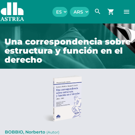
search
shopping_cart
menu
Una correspondencia sobre
estructura y función en el
derecho
BOBBIO, Norberto
(Autor)