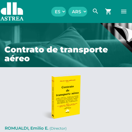
search
shopping_cart
menu
Contrato de transporte
aéreo
ROMUALDI, Emilio E.
(Director)