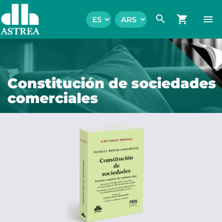
search
shopping_cart
menu
Constitución de sociedades
comerciales