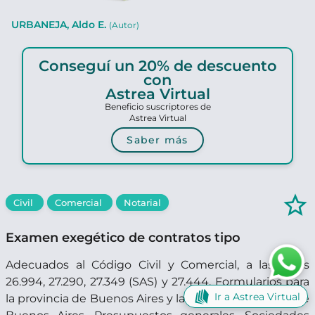
URBANEJA, Aldo E.
(Autor)
Conseguí un 20% de descuento
con
Astrea Virtual
Beneficio suscriptores de
Astrea Virtual
Saber más
star_border
Civil
Comercial
Notarial
Examen exegético de contratos tipo
Adecuados al Código Civil y Comercial, a las leyes
26.994, 27.290, 27.349 (SAS) y 27.444. Formularios para
Ir a Astrea Virtual
la provincia de Buenos Aires y la Ciudad Autónoma de