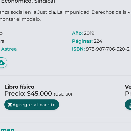
. Económico. Sindical
nza social en la Justicia. La impunidad. Derechos de la v
montar el modelo.
ro
Año:
2019
ra
Páginas:
224
:
Astrea
ISBN:
978-987-706-320-2
d_download
Libro físico
Ve
Precio:
$45.000
P
(USD 30)
shopping_cart
Agregar al carrito
umen