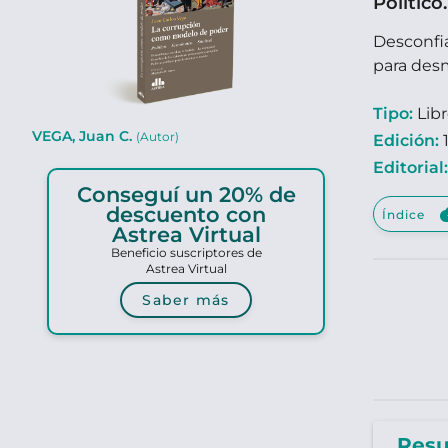
Político
Desconfia
para des
Tipo:
Lib
VEGA, Juan C.
(Autor)
Edición:
1
Editorial
Conseguí un 20% de
clou
descuento con
Índice
Astrea Virtual
Beneficio suscriptores de
Astrea Virtual
Saber más
Res