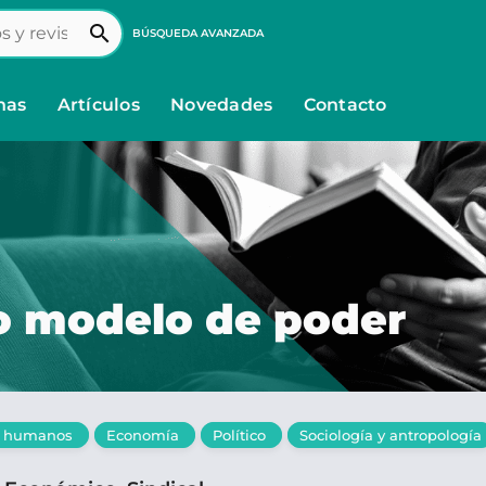
search
BÚSQUEDA AVANZADA
nas
Artículos
Novedades
Contacto
o modelo de poder
s humanos
Economía
Político
Sociología y antropología