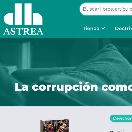
keyboard_arrow_down
Tienda
Doctri
La corrupción com
Derecho