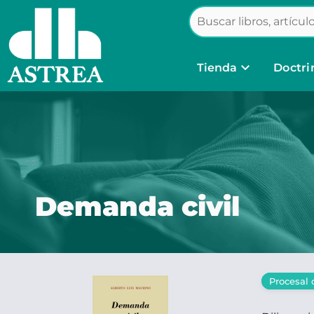
keyboard_arrow_down
Tienda
Doctri
Demanda civil
Procesal c