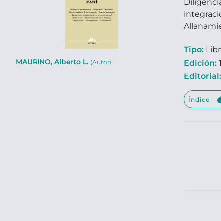
Diligenc
integrac
Allanami
Tipo:
Lib
MAURINO, Alberto L.
Edición:
1
(Autor)
Editorial
clou
Índice