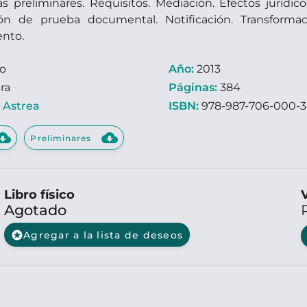
ias preliminares. Requisitos. Mediación. Efectos juríd
ión de prueba documental. Notificación. Transform
ento.
ro
Año:
2013
ra
Páginas:
384
:
Astrea
ISBN:
978-987-706-000-3
d_download
cloud_download
Preliminares
Libro físico
V
Agotado
stars
Agregar a la lista de deseos