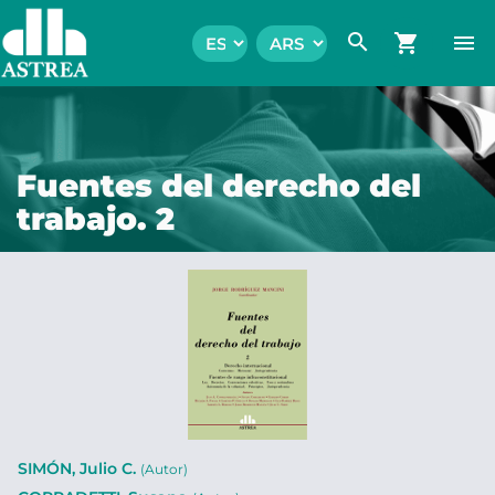
search
shopping_cart
menu
Fuentes del derecho del
trabajo. 2
SIMÓN, Julio C.
(Autor)