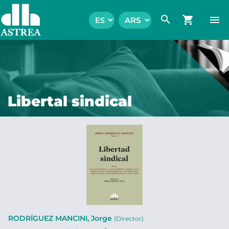
search
shopping_cart
menu
Libertal sindical
RODRÍGUEZ MANCINI, Jorge
(Director)