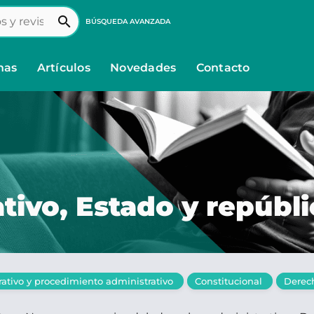
search
BÚSQUEDA AVANZADA
nas
Artículos
Novedades
Contacto
tivo, Estado y repúbli
ativo y procedimiento administrativo
Constitucional
Derec