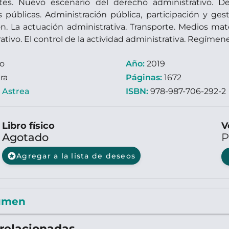
tes. Nuevo escenario del derecho administrativo. D
públicas. Administración pública, participación y gest
n. La actuación administrativa. Transporte. Medios mate
ativo. El control de la actividad administrativa. Regímenes
ro
Año:
2019
ra
Páginas:
1672
:
Astrea
ISBN:
978-987-706-292-2
Libro físico
V
Agotado
P
stars
Agregar a la lista de deseos
umen
relacionadas