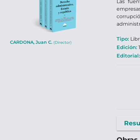
Las fuen
empresas 
corrupció
administr
Tipo:
Lib
CARDONA, Juan C.
(Director)
Edición:
1
Editorial
Res
Obras 