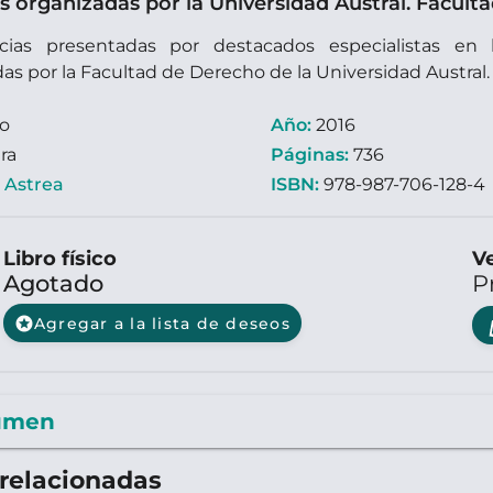
s organizadas por la Universidad Austral. Facult
cias presentadas por destacados especialistas en
as por la Facultad de Derecho de la Universidad Austral.
ro
Año:
2016
ra
Páginas:
736
:
Astrea
ISBN:
978-987-706-128-4
Libro físico
Ve
Agotado
P
stars
Agregar a la lista de deseos
umen
relacionadas