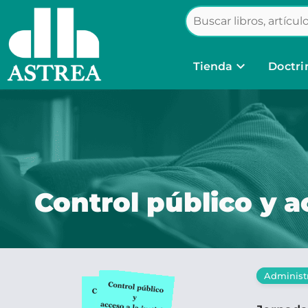
keyboard_arrow_down
Tienda
Doctri
Control público y ac
Administr