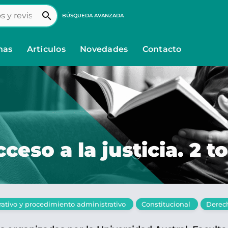
search
BÚSQUEDA AVANZADA
nas
Artículos
Novedades
Contacto
ceso a la justicia. 2 
ativo y procedimiento administrativo
Constitucional
Derec