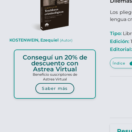
Dilemas 
Los plieg
lengua cr
Tipo:
Lib
KOSTENWEIN, Ezequiel
(Autor)
Edición:
1
Editorial
Conseguí un 20% de
clou
descuento con
Índice
Astrea Virtual
Beneficio suscriptores de
Astrea Virtual
Saber más
Res