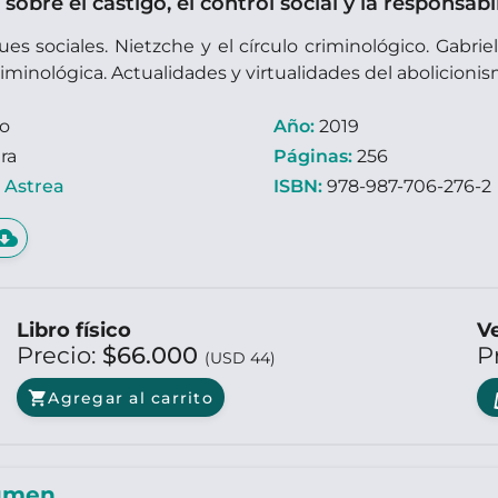
sobre el castigo, el control social y la responsab
ues sociales. Nietzche y el círculo criminológico. Gabriel
iminológica. Actualidades y virtualidades del abolicionism
ro
Año:
2019
ra
Páginas:
256
:
Astrea
ISBN:
978-987-706-276-2
d_download
Libro físico
Ve
Precio:
$66.000
P
(USD 44)
shopping_cart
Agregar al carrito
umen