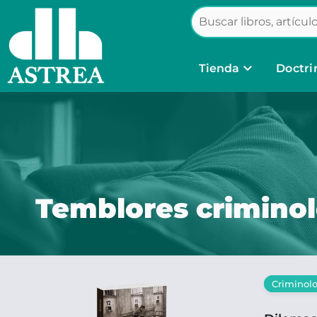
keyboard_arrow_down
Tienda
Doctri
Temblores crimino
Criminol