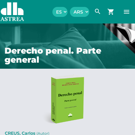
search
shopping_cart
menu
Derecho penal. Parte
general
CREUS, Carlos
(Autor)