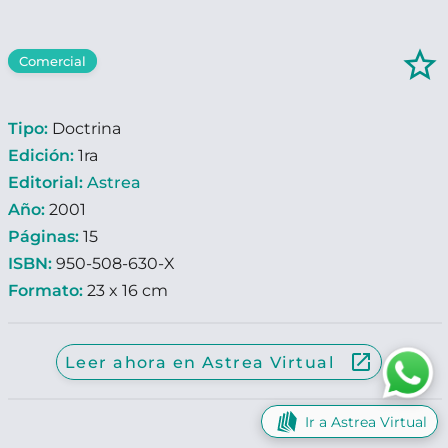
star_border
Comercial
Tipo:
Doctrina
Edición:
1ra
Editorial:
Astrea
Año:
2001
Páginas:
15
ISBN:
950-508-630-X
Formato:
23 x 16 cm
launch
Leer ahora en Astrea Virtual
Ir a Astrea Virtual