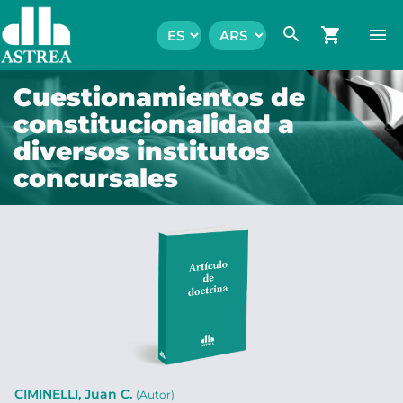
search
shopping_cart
menu
Cuestionamientos de
constitucionalidad a
diversos institutos
concursales
CIMINELLI, Juan C.
(Autor)