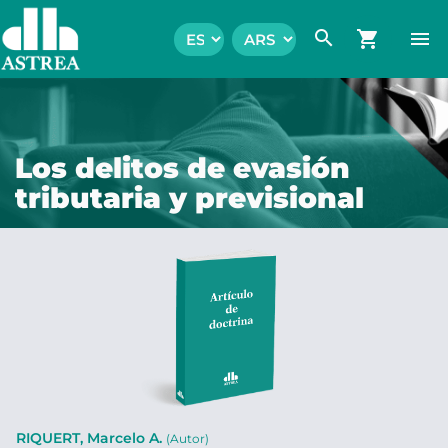
search
shopping_cart
menu
Los delitos de evasión
tributaria y previsional
RIQUERT, Marcelo A.
(Autor)