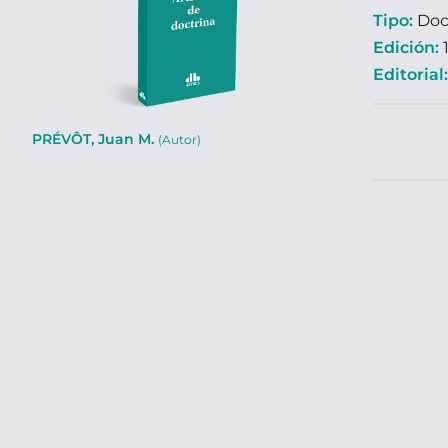
Tipo:
Doc
Edición:
1
Editorial
PRÉVÔT, Juan M.
(Autor)