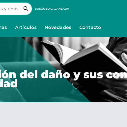
search
BÚSQUEDA AVANZADA
nas
Artículos
Novedades
Contacto
ión del daño y sus co
idad