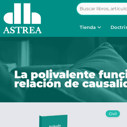
keyboard_arrow_down
Tienda
Doctri
La polivalente func
relación de causal
Civil