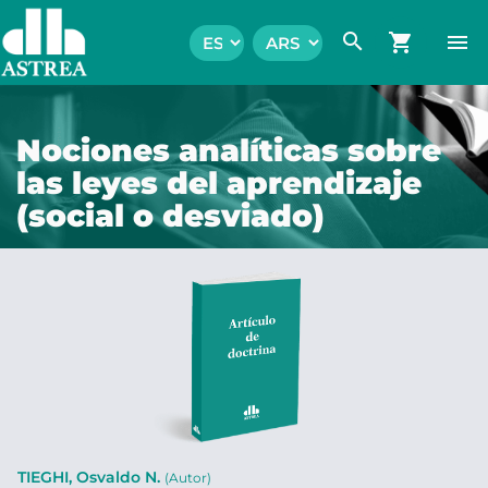
search
shopping_cart
menu
Nociones analíticas sobre
las leyes del aprendizaje
(social o desviado)
TIEGHI, Osvaldo N.
(Autor)