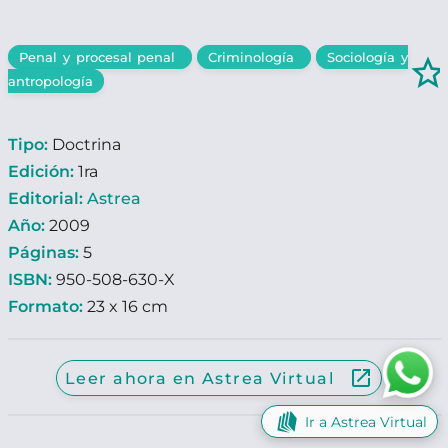
Penal y procesal penal
Criminología
Sociología y
star_border
antropología
Tipo:
Doctrina
Edición:
1ra
Editorial:
Astrea
Año:
2009
Páginas:
5
ISBN:
950-508-630-X
Formato:
23 x 16 cm
launch
Leer ahora en Astrea Virtual
Ir a Astrea Virtual